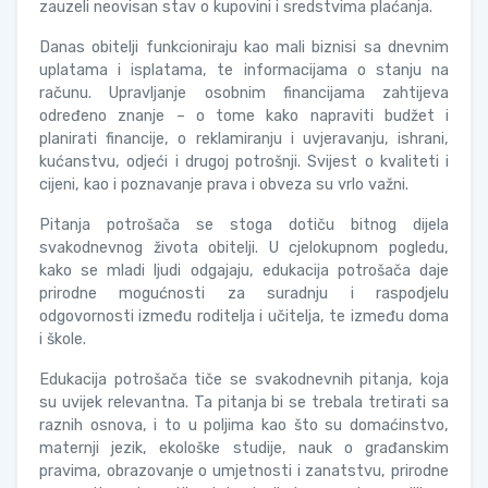
zauzeli neovisan stav o kupovini i sredstvima plaćanja.
Danas obitelji funkcioniraju kao mali biznisi sa dnevnim
uplatama i isplatama, te informacijama o stanju na
računu. Upravljanje osobnim financijama zahtijeva
određeno znanje – o tome kako napraviti budžet i
planirati financije, o reklamiranju i uvjeravanju, ishrani,
kućanstvu, odjeći i drugoj potrošnji. Svijest o kvaliteti i
cijeni, kao i poznavanje prava i obveza su vrlo važni.
Pitanja potrošača se stoga dotiču bitnog dijela
svakodnevnog života obitelji. U cjelokupnom pogledu,
kako se mladi ljudi odgajaju, edukacija potrošača daje
prirodne mogućnosti za suradnju i raspodjelu
odgovornosti između roditelja i učitelja, te između doma
i škole.
Edukacija potrošača tiče se svakodnevnih pitanja, koja
su uvijek relevantna. Ta pitanja bi se trebala tretirati sa
raznih osnova, i to u poljima kao što su domaćinstvo,
maternji jezik, ekološke studije, nauk o građanskim
pravima, obrazovanje o umjetnosti i zanatstvu, prirodne