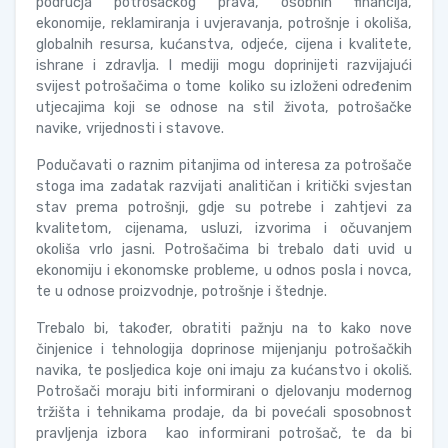
područja potrošačkog prava, osobnih financija,
ekonomije, reklamiranja i uvjeravanja, potrošnje i okoliša,
globalnih resursa, kućanstva, odjeće, cijena i kvalitete,
ishrane i zdravlja. I mediji mogu doprinijeti razvijajući
svijest potrošačima o tome koliko su izloženi određenim
utjecajima koji se odnose na stil života, potrošačke
navike, vrijednosti i stavove.
Podučavati o raznim pitanjima od interesa za potrošače
stoga ima zadatak razvijati analitičan i kritički svjestan
stav prema potrošnji, gdje su potrebe i zahtjevi za
kvalitetom, cijenama, usluzi, izvorima i očuvanjem
okoliša vrlo jasni. Potrošačima bi trebalo dati uvid u
ekonomiju i ekonomske probleme, u odnos posla i novca,
te u odnose proizvodnje, potrošnje i štednje.
Trebalo bi, također, obratiti pažnju na to kako nove
činjenice i tehnologija doprinose mijenjanju potrošačkih
navika, te posljedica koje oni imaju za kućanstvo i okoliš.
Potrošači moraju biti informirani o djelovanju modernog
tržišta i tehnikama prodaje, da bi povećali sposobnost
pravljenja izbora kao informirani potrošač, te da bi