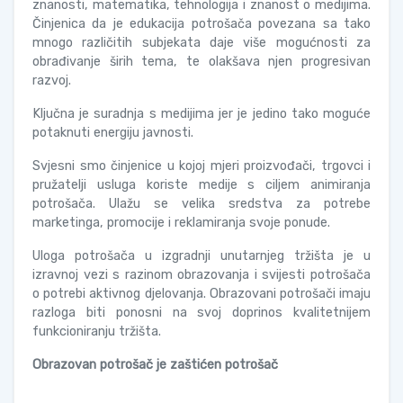
znanosti, matematika, tehnologija i znanost o medijima.
Činjenica da je edukacija potrošača povezana sa tako
mnogo različitih subjekata daje više mogućnosti za
obrađivanje širih tema, te olakšava njen progresivan
razvoj.
Ključna je suradnja s medijima jer je jedino tako moguće
potaknuti energiju javnosti.
Svjesni smo činjenice u kojoj mjeri proizvođači, trgovci i
pružatelji usluga koriste medije s ciljem animiranja
potrošača. Ulažu se velika sredstva za potrebe
marketinga, promocije i reklamiranja svoje ponude.
Uloga potrošača u izgradnji unutarnjeg tržišta je u
izravnoj vezi s razinom obrazovanja i svijesti potrošača
o potrebi aktivnog djelovanja. Obrazovani potrošači imaju
razloga biti ponosni na svoj doprinos kvalitetnijem
funkcioniranju tržišta.
Obrazovan potrošač je zaštićen potrošač