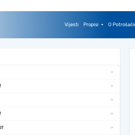
Vijesti
Propisi
O Potrošač
f
f
df