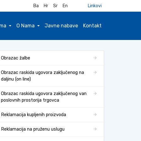
Ba
Hr
Sr
En
Linkovi
ima
O Nama
Javne nabave
Kontakt
Obrazac žalbe
Obrazac raskida ugovora zaključenog na
daljinu (on line)
Obrazac raskida ugovora zaključenog van
poslovnih prostorija trgovca
Reklamacija kupljenih proizvoda
Reklamacija na pruženu uslugu