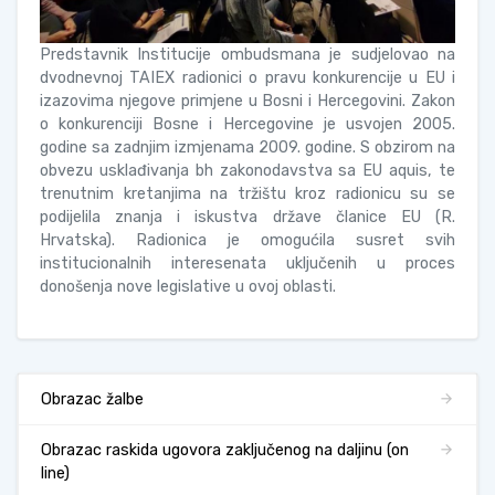
Predstavnik Institucije ombudsmana je sudjelovao na
dvodnevnoj TAIEX radionici o pravu konkurencije u EU i
izazovima njegove primjene u Bosni i Hercegovini. Zakon
o konkurenciji Bosne i Hercegovine je usvojen 2005.
godine sa zadnjim izmjenama 2009. godine. S obzirom na
obvezu usklađivanja bh zakonodavstva sa EU aquis, te
trenutnim kretanjima na tržištu kroz radionicu su se
podijelila znanja i iskustva države članice EU (R.
Hrvatska). Radionica je omogućila susret svih
institucionalnih interesenata uključenih u proces
donošenja nove legislative u ovoj oblasti.
Obrazac žalbe
Obrazac raskida ugovora zaključenog na daljinu (on
line)